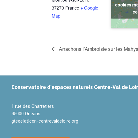
cookies mar
37270
France
+ Google
ce
Map
Arrachons l’Ambroisie sur les Mahys
Conservatoire
d'espaces naturels Centre-Val de Loi
1 rue des Charretiers
45000 Orléans
gteee[at]cen-centrevaldeloire.org