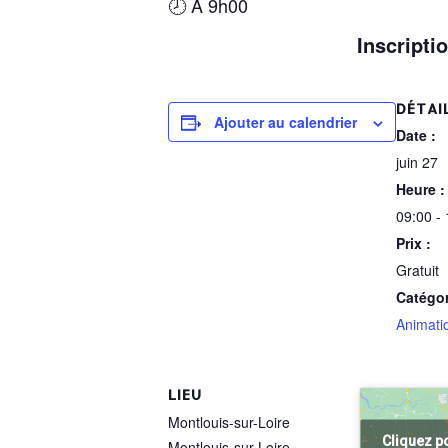
🕗 À 9h00
Inscripti
DÉTAI
Ajouter au calendrier
Date :
juin 27
Heure :
09:00 -
Prix :
Gratuit
Catégo
Animati
LIEU
Montlouis-sur-Loire
Cliquez p
Montlouis-sur-Loire
,