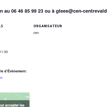
on
au 06 46 85 99 23 ou à gteee@cen-centrevald
LS
ORGANISATEUR
cen
 11:30
rie d’Évènement:
on
our accepter les