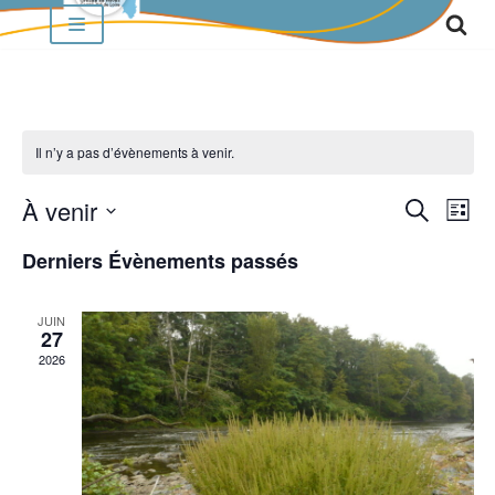
Aller
au
contenu
Il n’y a pas d’évènements à venir.
À venir
RECH
Nav
Recherche
Liste
de
Sélectionnez
ET
Derniers Évènements passés
vu
une
NAVI
Év
date.
JUIN
DE
27
2026
VUES
ÉVÈN