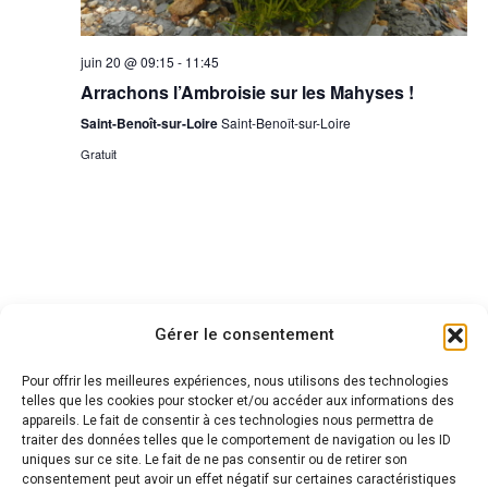
juin 20 @ 09:15
-
11:45
Arrachons l’Ambroisie sur les Mahyses !
Saint-Benoît-sur-Loire
Saint-Benoît-sur-Loire
Gratuit
Gérer le consentement
Conservatoire
d'espaces naturels Centre-Val de Loire
Pour offrir les meilleures expériences, nous utilisons des technologies
telles que les cookies pour stocker et/ou accéder aux informations des
1 rue des Charretiers
appareils. Le fait de consentir à ces technologies nous permettra de
45000 Orléans
traiter des données telles que le comportement de navigation ou les ID
uniques sur ce site. Le fait de ne pas consentir ou de retirer son
gteee[at]cen-centrevaldeloire.org
consentement peut avoir un effet négatif sur certaines caractéristiques