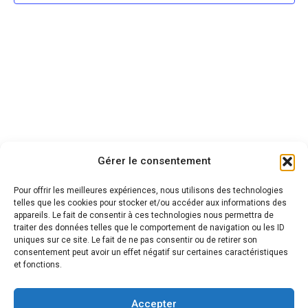
Gérer le consentement
Conservatoire
d'espaces naturels Centre-Val de Loire
Pour offrir les meilleures expériences, nous utilisons des technologies
telles que les cookies pour stocker et/ou accéder aux informations des
1 rue des Charretiers
appareils. Le fait de consentir à ces technologies nous permettra de
45000 Orléans
traiter des données telles que le comportement de navigation ou les ID
uniques sur ce site. Le fait de ne pas consentir ou de retirer son
gteee[at]cen-centrevaldeloire.org
consentement peut avoir un effet négatif sur certaines caractéristiques
et fonctions.
Nous contacter
Accepter