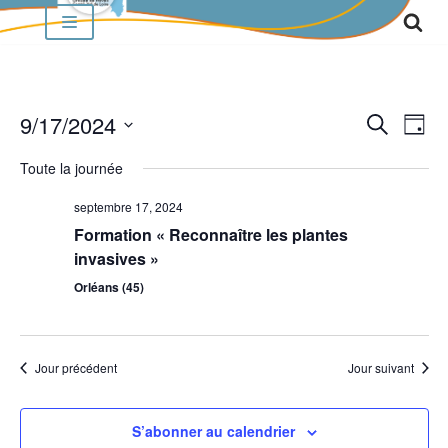
Aller
au
contenu
9/17/2024
RECH
Nav
Recherche
Jour
de
Sélectionnez
ET
Toute la journée
vu
une
NAVI
Év
date.
septembre 17, 2024
DE
Formation « Reconnaître les plantes
invasives »
VUES
Orléans (45)
ÉVÈN
Jour précédent
Jour suivant
S’abonner au calendrier