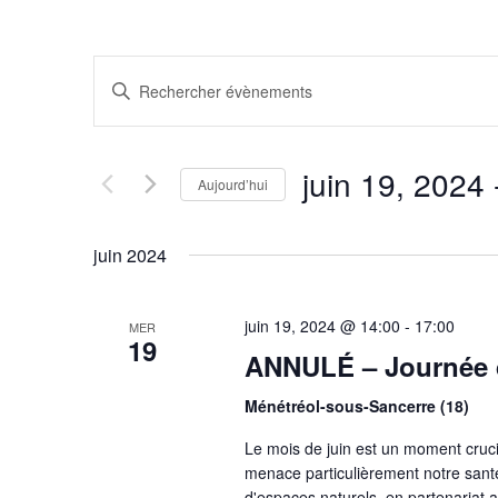
RECHERCHE
Saisir
ET
mot-
NAVIGATION
clé.
DE
Rechercher
juin 19, 2024
 
VUES
Aujourd’hui
Évènements
ÉVÈNEMENTS
par
Sélectionnez
mot-
une
juin 2024
clé.
date.
juin 19, 2024 @ 14:00
-
17:00
MER
19
ANNULÉ – Journée d
Ménétréol-sous-Sancerre (18)
Le mois de juin est un moment cruci
menace particulièrement notre santé
d'espaces naturels, en partenariat