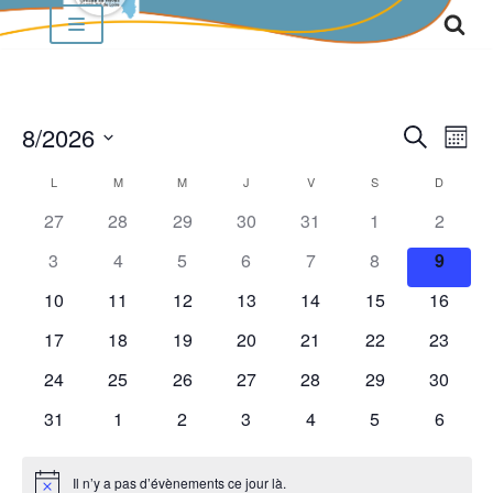
Aller
au
contenu
8/2026
RECH
Nav
Recherche
Mois
de
Sélectionnez
ET
CALENDRIER
L
M
M
J
V
S
D
vu
une
NAVI
Év
27
28
29
30
31
1
2
DE
date.
DE
3
4
5
6
7
8
9
ÉVÈNEMENTS
VUES
10
11
12
13
14
15
16
ÉVÈN
17
18
19
20
21
22
23
24
25
26
27
28
29
30
31
1
2
3
4
5
6
Il n’y a pas d’évènements ce jour là.
Notice