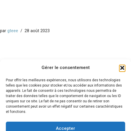
par
gteee
28 août 2023
Gérer le consentement
Conservatoire
d'espaces naturels Centre-Val de Loire
Pour offrir les meilleures expériences, nous utilisons des technologies
telles que les cookies pour stocker et/ou accéder aux informations des
1 rue des Charretiers
appareils. Le fait de consentir à ces technologies nous permettra de
45000 Orléans
traiter des données telles que le comportement de navigation ou les ID
uniques sur ce site. Le fait de ne pas consentir ou de retirer son
gteee[at]cen-centrevaldeloire.org
consentement peut avoir un effet négatif sur certaines caractéristiques
et fonctions.
Nous contacter
Accepter